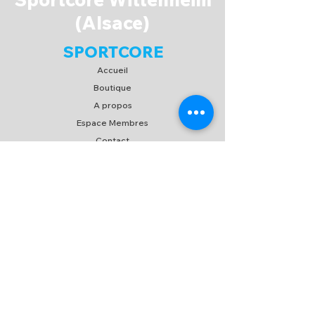
(Alsace)
SPORTCORE
Accueil
Boutique
A propos
Espace Membres
Contact
EXPERIENCE
FAQ
Expédition & Retour
C.G.V
/
C.G.U
Moyen de paiement
SUIVEZ-NOUS