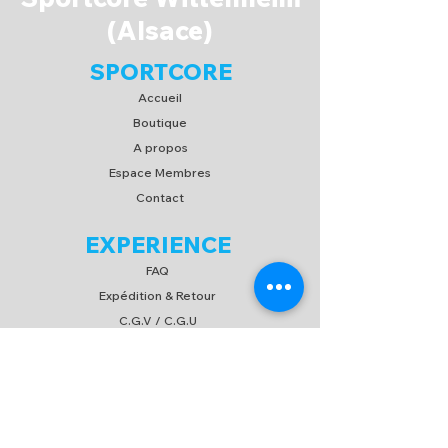
(Alsace)
SPORTCORE
Accueil
Boutique
A propos
Espace Membres
Contact
EXPERIENCE
FAQ
Expédition & Retour
C.G.V
/
C.G.U
Moyen de paiement
SUIVEZ-NOUS