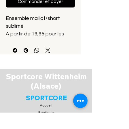
Commander et payer
Ensemble maillot/short
sublimé
A partir de 19,95 pour les
enfants
Marque Sportcore
Sportcore Wittenheim
(Alsace)
SPORTCORE
Accueil
Boutique
A propos
Espace Membres