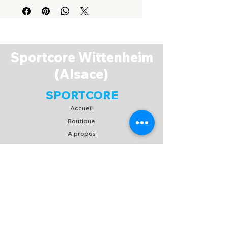
K3032
Sportcore Wittenheim
(Alsace)
SPORTCORE
Accueil
Boutique
A propos
Espace Membres
Contact
EXPERIENCE
FAQ
Expédition & Retour
C.G.V
/
C.G.U