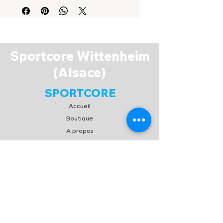
B322
Sportcore Wittenheim
(Alsace)
SPORTCORE
Accueil
Boutique
A propos
Espace Membres
Contact
EXPERIENCE
FAQ
Expédition & Retour
C.G.V
/
C.G.U