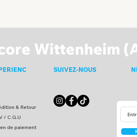
core Wittenheim (
PERIENC
SUIVEZ-NOUS
N
dition & Retour
V
/
C.G.U
en de paiement