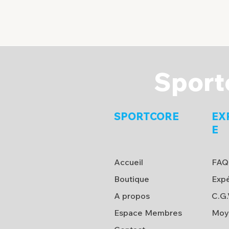
Sport
SPORTCORE
EX
E
Accueil
FAQ
Boutique
Expé
A propos
C.G.
Espace Membres
Moy