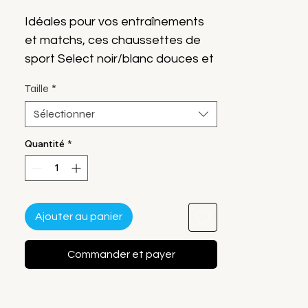
original
promotionnel
Idéales pour vos entraînements
et matchs, ces chaussettes de
sport Select noir/blanc douces et
résistantes vous fourniront un
Taille
*
confort de qualité même dans les
Sélectionner
conditions les plus extrêmes !
Fabriqué en 43% coton, 27%
Quantité
*
polypropylène, 25% polyester et
5% fil élastique.
Modèle court.
Ajouter au panier
Commander et payer