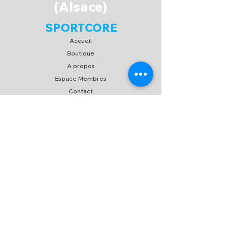
(Alsace)
des joueurs sur le terrain.
SPORTCORE
Accueil
Boutique
A propos
Espace Membres
Contact
EXPERIENCE
FAQ
Expédition & Retour
C.G.V
/
C.G.U
Moyen de paiement
SUIVEZ-NOUS