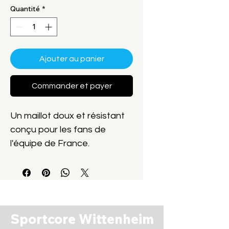
Quantité
*
Ajouter au panier
Commander et payer
Un maillot doux et résistant
conçu pour les fans de
l'équipe de France.
Soutiens l'équipe de France
avec ce maillot de handball
Adidas. Conçu pour les fans,
il est confectionné en tissu
AEROREADY qui absorbe la
Sportcore Wittenheim
transpiration, comme celui