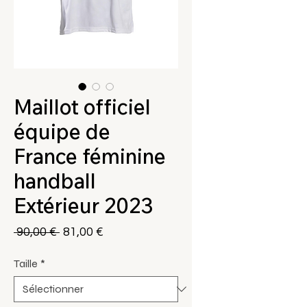
Maillot officiel
équipe de
France féminine
handball
Extérieur 2023
Prix
Prix
 90,00 € 
81,00 €
original
promotionnel
Taille
*