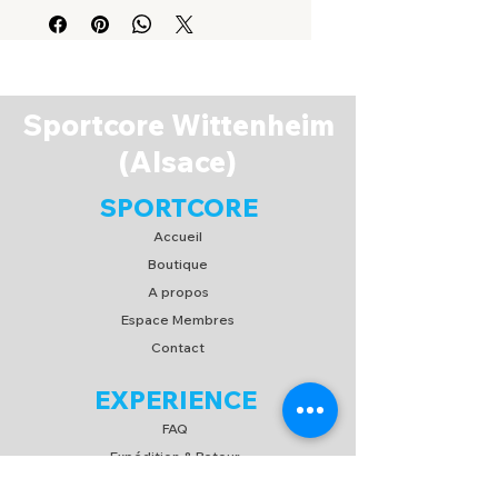
Sportcore Wittenheim
(Alsace)
SPORTCORE
Accueil
Boutique
A propos
Espace Membres
Contact
EXPERIENCE
FAQ
Expédition & Retour
C.G.V
/
C.G.U