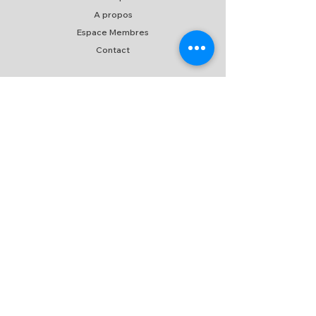
A propos
Espace Membres
Contact
EXPERIENCE
FAQ
Expédition & Retour
C.G.V
/
C.G.U
Moyen de paiement
SUIVEZ-NOUS
NEWSLETTER