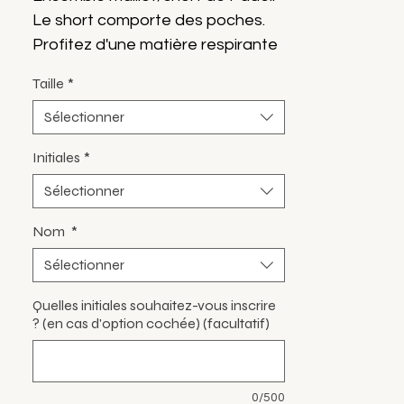
Le short comporte des poches.
Profitez d'une matière respirante
et adaptée à la pratique du Padel
Taille
*
grâce à la collection Padel by
Sélectionner
Sportcore
Initiales
*
Marque Sportcore
Sélectionner
Nom
*
Sélectionner
Quelles initiales souhaitez-vous inscrire
? (en cas d'option cochée) (facultatif)
0/500