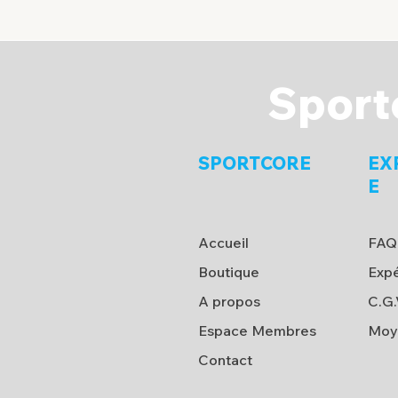
Sport
SPORTCORE
EX
E
Accueil
FAQ
Boutique
Expé
A propos
C.G.
Espace Membres
Moy
Contact