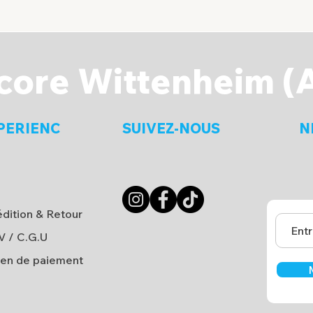
core Wittenheim (
PERIENC
SUIVEZ-NOUS
N
dition & Retour
V
/
C.G.U
en de paiement