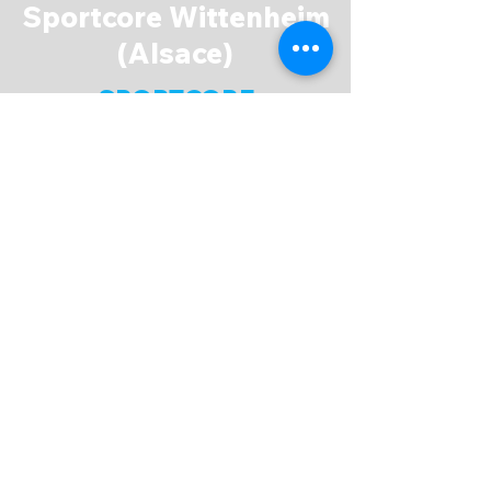
Sportcore Wittenheim
(Alsace)
SPORTCORE
Accueil
Boutique
A propos
Espace Membres
Contact
EXPERIENCE
FAQ
Expédition & Retour
C.G.V
/
C.G.U
Moyen de paiement
SUIVEZ-NOUS