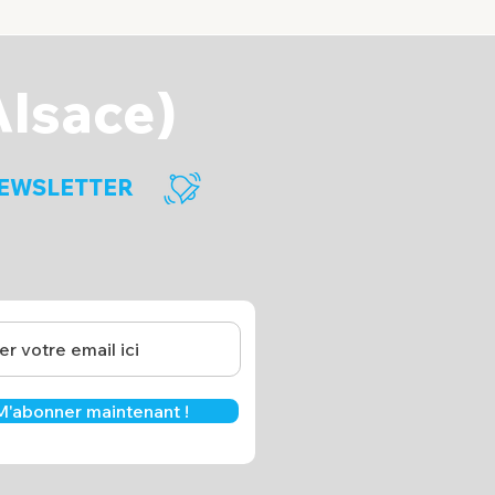
Alsace)
EWSLETTER
M'abonner maintenant !