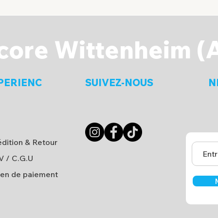
core Wittenheim (
PERIENC
SUIVEZ-NOUS
N
dition & Retour
V
/
C.G.U
en de paiement