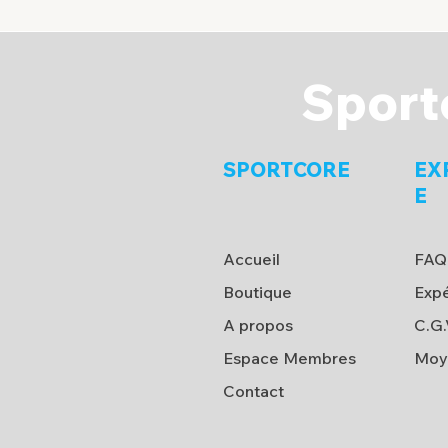
Sport
SPORTCORE
EX
E
Accueil
FAQ
Boutique
Expé
A propos
C.G.
Espace Membres
Moy
Contact