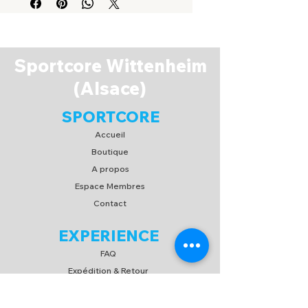
Sportcore Wittenheim
(Alsace)
SPORTCORE
Accueil
Boutique
A propos
Espace Membres
Contact
EXPERIENCE
FAQ
Expédition & Retour
C.G.V
/
C.G.U
Moyen de paiement