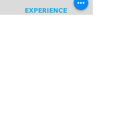
EXPERIENCE
FAQ
Expédition & Retour
C.G.V
/
C.G.U
Moyen de paiement
SUIVEZ-NOUS
NEWSLETTER
M'abonner maintenant !