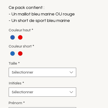
Ce pack contient :
- Un maillot bleu marine OU rouge
- Un short de sport bleu marine
OU rouge
Couleur haut
*
- Un sweat zippé coton bleu
marine OU rouge
Couleur short
*
⚠️ Les personnalisations prénom
et initiales seront
Taille
*
automatiquement appliquées sur
Sélectionner
les deux hauts. Le numéro sera
appliqué uniquement sur le
Initiales
*
maillot.
Sélectionner
Prénom
*