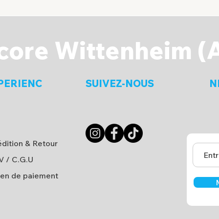
core Wittenheim (
PERIENC
SUIVEZ-NOUS
N
dition & Retour
V
/
C.G.U
en de paiement