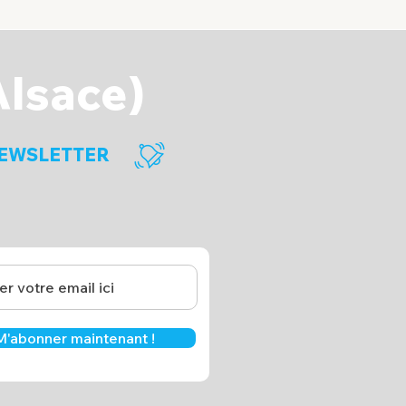
Alsace)
EWSLETTER
M'abonner maintenant !