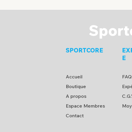
Sport
SPORTCORE
EX
E
Accueil
FAQ
Boutique
Expé
A propos
C.G.
Espace Membres
Moy
Contact