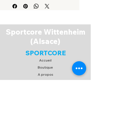
Sportcore Wittenheim
(Alsace)
SPORTCORE
Accueil
Boutique
A propos
Espace Membres
Contact
EXPERIENCE
FAQ
Expédition & Retour
C.G.V
/
C.G.U