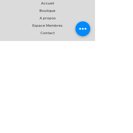
Accueil
Boutique
A propos
Espace Membres
Contact
EXPERIENCE
FAQ
Expédition & Retour
C.G.V
/
C.G.U
Moyen de paiement
SUIVEZ-NOUS
NEWSLETTER