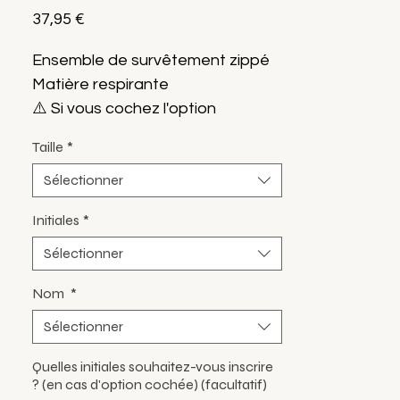
Prix
37,95 €
Ensemble de survêtement zippé
Matière respirante
⚠️ Si vous cochez l'option
"Initiales", elles seront
Taille
*
automatiquement présentes sur
Sélectionner
le haut et le bas.
Initiales
*
Marque Sportcore
Sélectionner
Nom
*
Sélectionner
Quelles initiales souhaitez-vous inscrire
? (en cas d'option cochée) (facultatif)