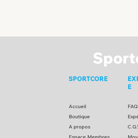
Sport
SPORTCORE
EX
E
Accueil
FAQ
Boutique
Expé
A propos
C.G.
Espace Membres
Moy