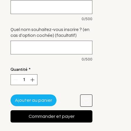
0/500
Quel nom souhaitez-vous inscrire ? (en
cas d'option cochée) (facultatif)
0/500
Quantité
*
Ajouter au panier
Commander et payer