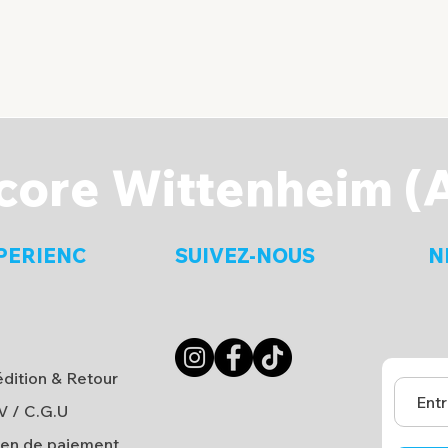
core Wittenheim (
PERIENC
SUIVEZ-NOUS
N
dition & Retour
V
/
C.G.U
en de paiement