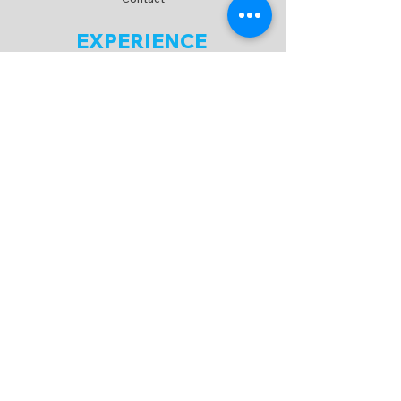
EXPERIENCE
FAQ
Expédition & Retour
C.G.V
/
C.G.U
Moyen de paiement
SUIVEZ-NOUS
NEWSLETTER
M'abonner maintenant !