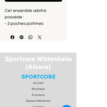
Cet ensemble arbitre
possède :
- 2 poches poitrines
- 2 poches latérales sur le
short
- 1 poche arrière short,
scratchée
Sportcore Wittenheim
(Alsace)
SPORTCORE
Accueil
Boutique
A propos
Espace Membres
Contact