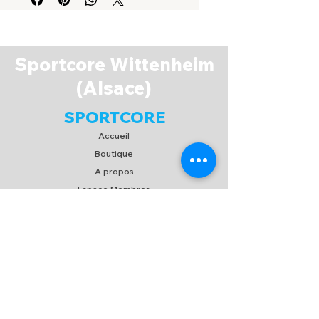
Sportcore Wittenheim
(Alsace)
SPORTCORE
Accueil
Boutique
A propos
Espace Membres
Contact
EXPERIENCE
FAQ
Expédition & Retour
C.G.V
/
C.G.U
Moyen de paiement