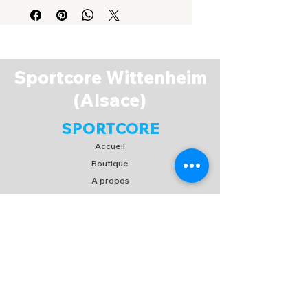
PA442
Sportcore Wittenheim
(Alsace)
SPORTCORE
Accueil
Boutique
A propos
Espace Membres
Contact
EXPERIENCE
FAQ
Expédition & Retour
C.G.V
/
C.G.U